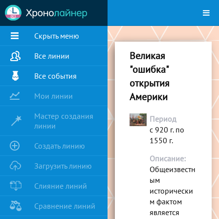
Скрыть меню
Великая
Все линии
"ошибка"
Все события
открытия
Америки
Мои линии
Мастер создания
Период
линии
с 920 г. по
1550 г.
Создать линию
Описание:
Загрузить линию
Общеизвестн
ым
Слияние линий
исторически
м фактом
Сравнение линий
является