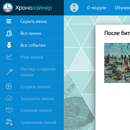
О модуле
Обучен
Скрыть меню
После би
Все линии
Все события
Мои линии
Мастер создания
линии
Создать линию
Загрузить линию
Слияние линий
Сравнение линий