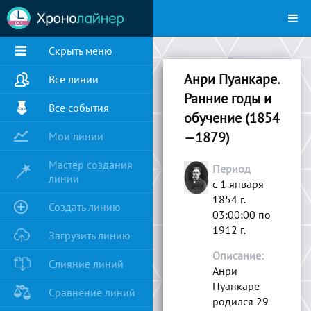
Скрыть меню
Анри Пуанкаре.
Все линии
Ранние годы и
Все события
обучение (1854
—1879)
Мои линии
Мастер создания
Период
линии
с 1 января
1854 г.
Создать линию
03:00:00 по
1912 г.
Загрузить линию
Описание:
Слияние линий
Анри
Пуанкаре
Сравнение линий
родился 29