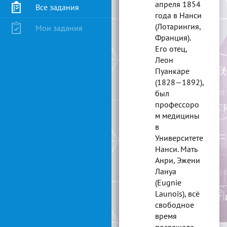
апреля 1854
Все задания
года в Нанси
(Лотарингия,
Мои задания
Франция).
Его отец,
Леон
Пуанкаре
(1828—1892),
был
профессоро
м медицины
в
Университете
Нанси. Мать
Анри, Эжени
Лануа
(Eugnie
Launois), всё
свободное
время