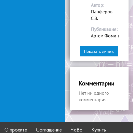
Автор:
Панферов
С.В.
Публикация:
Артем Фомин
Показать линию
Комментарии
Нет ни одного
комментария.
О проекте
Соглашение
ЧаВо
Купить