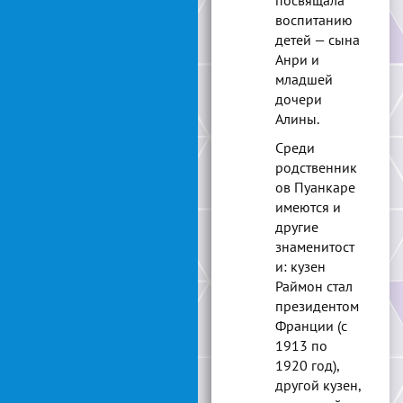
посвящала
воспитанию
детей — сына
Анри и
младшей
дочери
Алины.
Среди
родственник
ов Пуанкаре
имеются и
другие
знаменитост
и: кузен
Раймон стал
президентом
Франции (с
1913 по
1920 год),
другой кузен,