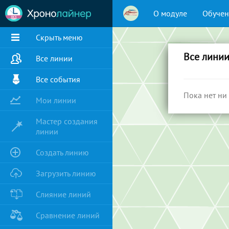
О модуле
Обучен
Скрыть меню
Все лини
Все линии
Все события
Пока нет ни
Мои линии
Мастер создания
линии
Создать линию
Загрузить линию
Слияние линий
Сравнение линий