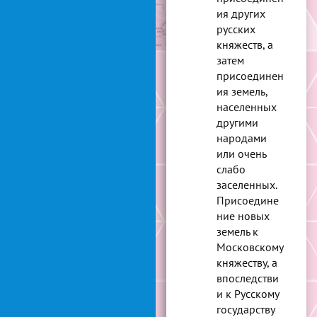
ия других
русских
княжеств, а
затем
присоединен
ия земель,
населенных
другими
народами
или очень
слабо
заселенных.
Присоедине
ние новых
земель к
Московскому
княжеству, а
впоследстви
и к Русскому
государству