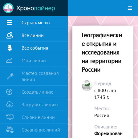
Скрыть меню
Географически
Все линии
е открытия и
Все события
исследования
на территории
Мои линии
России
Мастер создания
линии
Период
с 800 г. по
Создать линию
1743 г.
Загрузить линию
Место:
Россия
Слияние линий
Описание:
Сравнение линий
Формирован