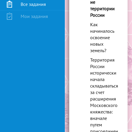
ие
Все задания
территории
России
Мои задания
Как
начиналось
освоение
новых
земель?
Территория
России
исторически
начала
складываться
за счет
расширения
Московского
княжества:
вначале
путем
присоединен