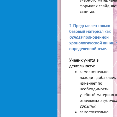
учебного материала
форматах слайд-шо
«книга».
2. Представлен только
базовый материал как
основа
полноценной
хронологической линии 
определенной теме.
Ученик учится в
деятельности
:
самостоятельно
находит, добавляет,
изменяет по
необходимости
учебный материал в
отдельных
карточка
событий
;
самостоятельно