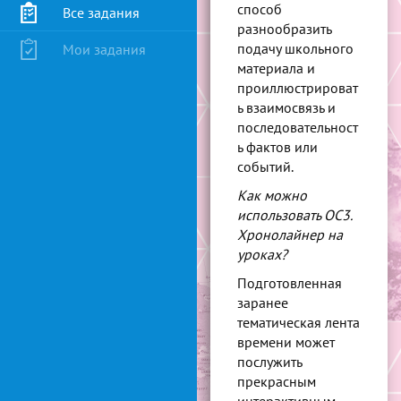
способ
Все задания
разнообразить
подачу школьного
Мои задания
материала и
проиллюстрироват
ь взаимосвязь и
последовательност
ь фактов или
событий.
Как можно
использовать ОС3.
Хронолайнер на
уроках?
Подготовленная
заранее
тематическая лента
времени может
послужить
прекрасным