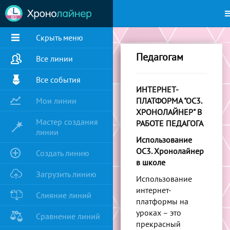
Скрыть меню
Педагогам
Все линии
Все события
ИНТЕРНЕТ-
Мои линии
ПЛАТФОРМА "ОС3.
ХРОНОЛАЙНЕР" В
Мастер создания
РАБОТЕ ПЕДАГОГА
линии
Использование
ОС3. Хронолайнер
Создать линию
в школе
Загрузить линию
Использование
интернет-
Слияние линий
платформы на
уроках – это
Сравнение линий
прекрасный