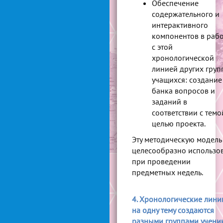
Обеспечение
содержательного и
интерактивного
компонентов в раб
с этой
хронологической
линией других груп
учащихся: создание
банка вопросов и
заданий в
соответствии с темо
целью проекта.
Эту методическую модель
целесообразно использов
при проведении
предметных недель.
4. Хронологические лини
на одну тему создаются
разными группами учени