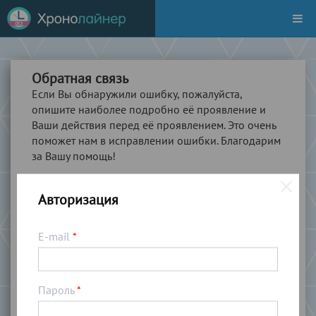
Обратная связь
Если Вы обнаружили ошибку, пожалуйста,
опишите наиболее подробно её проявление и
Ваши действия перед её проявлением. Это очень
поможет нам в исправлении ошибки. Благодарим
за Вашу помощь!
Ваше сообщение
*
Авторизация
E-mail
*
Пароль
*