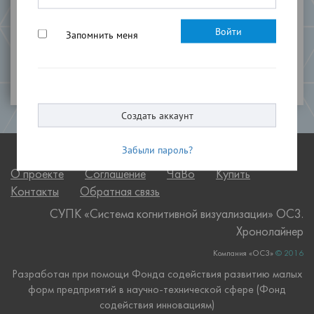
E-mail
*
Запомнить меня
Создать аккаунт
Забыли пароль?
О проекте
Соглашение
ЧаВо
Купить
Контакты
Обратная связь
СУПК «Система когнитивной визуализации» OC3.
Хронолайнер
Компания «ОС3»
© 2016
Разработан при помощи Фонда содействия развитию малых
форм предприятий в научно-технической сфере (Фонд
содействия инновациям)